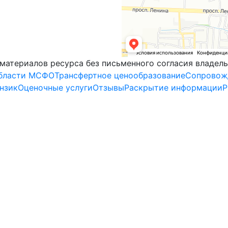
материалов ресурса без письменного согласия владел
области МСФО
Трансфертное ценообразование
Сопровожд
нзик
Оценочные услуги
Отзывы
Раскрытие информации
Р